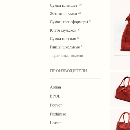
Сумка планшет
157
Женские сумки
32
Сумки трансформеры
11
Клатч мужской
4
Cумка поясная
27
Ранцы школьные
2
- архивные модели
ПРОИЗВОДИТЕЛИ
Aotian
EPOL
Fouvor
Fuzhiniao
Leastat