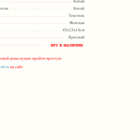
Китай
тель:
Китай
Текстиль
Женская
45х23х14см
Красный
нет в наличии
товой цены нужно пройти простую
ойти
на сайт.