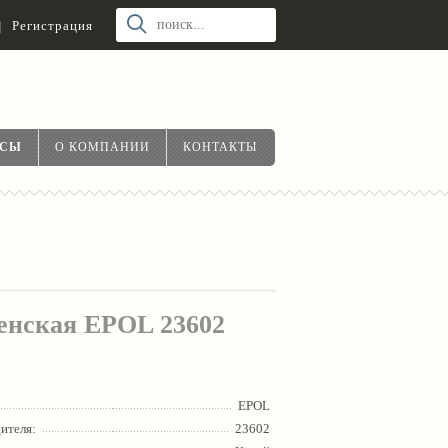
|
Регистрация
ОСЫ
О КОМПАНИИ
КОНТАКТЫ
енская EPOL 23602
EPOL
ителя:
23602