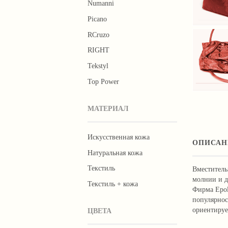
Numanni
Picano
RCruzo
RIGHT
Tekstyl
Тор Роwer
МАТЕРИАЛ
Искусственная кожа
ОПИСАН
Натуральная кожа
Текстиль
Вместитель
молнии и д
Текстиль + кожа
Фирма Epol
популярнос
ориентируе
ЦВЕТА