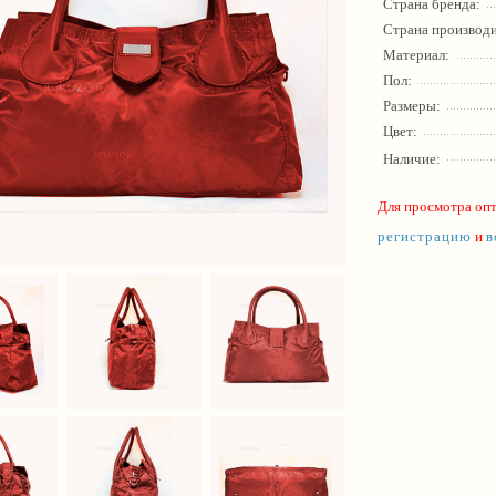
Страна бренда:
Страна производи
Материал:
Пол:
Размеры:
Цвет:
Наличие:
Для просмотра оп
регистрацию
и
в