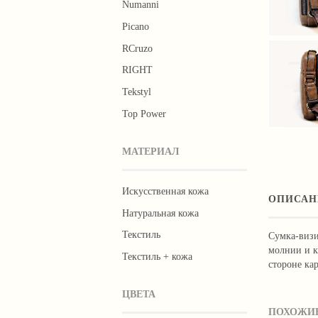
Numanni
Picano
RCruzo
RIGHT
Tekstyl
Тор Роwer
МАТЕРИАЛ
Искусственная кожа
ОПИСАН
Натуральная кожа
Текстиль
Сумка-визи
молнии и к
Текстиль + кожа
стороне ка
ЦВЕТА
ПОХОЖИЕ