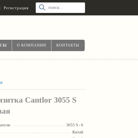
|
Регистрация
ОСЫ
О КОМПАНИИ
КОНТАКТЫ
ая
зитка Cantlor 3055 S
вая
ителя:
3055 S - 6
Китай