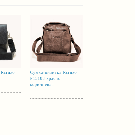
 Rcruzo
Сумка-визитка Rcruzo
Р15108 красно-
коричневая