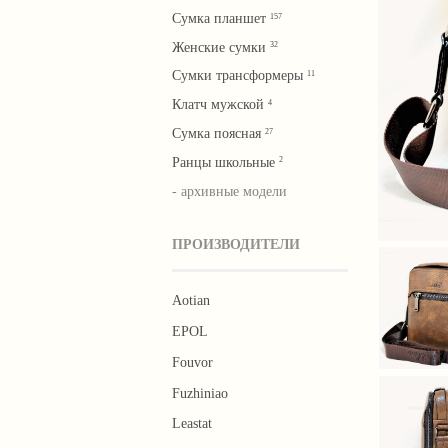
Сумка планшет
157
Женские сумки
32
Сумки трансформеры
11
Клатч мужской
4
Cумка поясная
27
Ранцы школьные
2
- архивные модели
ПРОИЗВОДИТЕЛИ
Aotian
EPOL
Fouvor
Fuzhiniao
Leastat