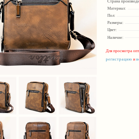
Страна производи
Материал:
Пол:
Размеры:
Цвет:
Наличие:
Для просмотра оп
регистрацию
и
в