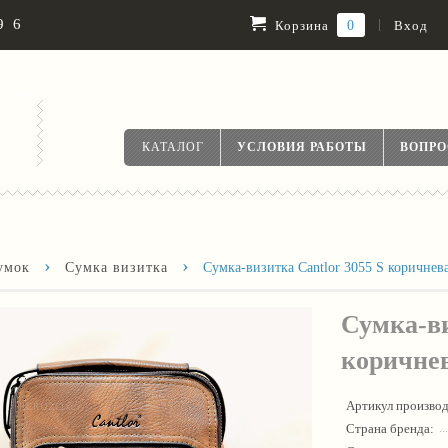
96
|
0
Вход
Корзина
КАТАЛОГ
УСЛОВИЯ РАБОТЫ
ВОПР
›
›
умок
Сумка визитка
Сумка-визитка Cantlor 3055 S коричнев
Сумка-ви
коричне
Артикул производ
Страна бренда: