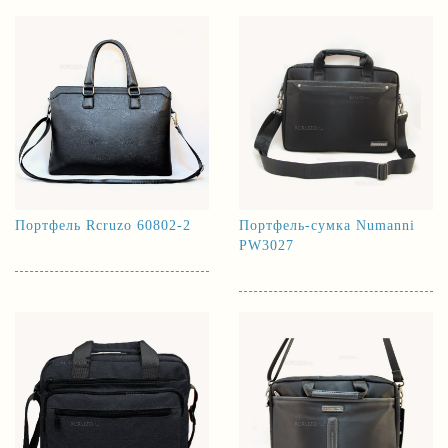
Портфель Rcruzo 60802-2
Портфель-сумка Numanni
PW3027